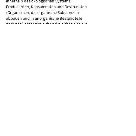
innerhalb des ökologischen Systems.
Produzenten, Konsumenten und Destruenten
(Organismen, die organische Substanzen
abbauen und in anorganische Bestandteile
zerlegen) ergänzen sich und gleichen sich aus.
Wird dieses Gefüge gestört, bricht das System
zusammen.
,,DIE KETTE"
Young DansArt Company und DansArt Academy
Mit Choreografien von Tchekpo Dan Agbetou,
Dhélé Tchekpo Agbetou, Jean-Hugues Assohoto,
Saskia Assohoto, Christian Zacharas „Robozee“
Inszeniert von Tchekpo Dan Agbetou und
Elisabeth Masé