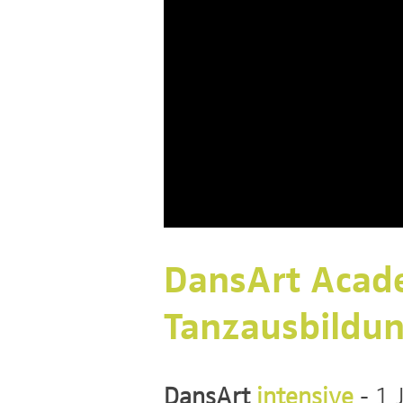
DansArt Acad
Tanzausbildung
DansArt
intensive
- 1 