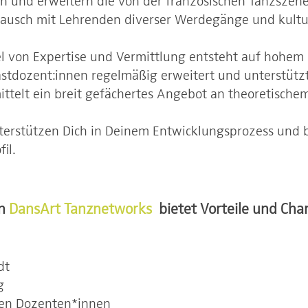
n und erweitern die von der französischen Tanzszene
tausch mit Lehrenden diverser Werdegänge und kultu
 von Expertise und Vermittlung entsteht auf hohem 
stdozent:innen regelmäßig erweitert und unterstützt
ittelt ein breit gefächertes Angebot an theoretisch
unterstützen Dich in Deinem Entwicklungsprozess und 
fil.
on
DansArt Tanznetworks
bietet Vorteile und Cha
dt
g
len Dozenten*innen