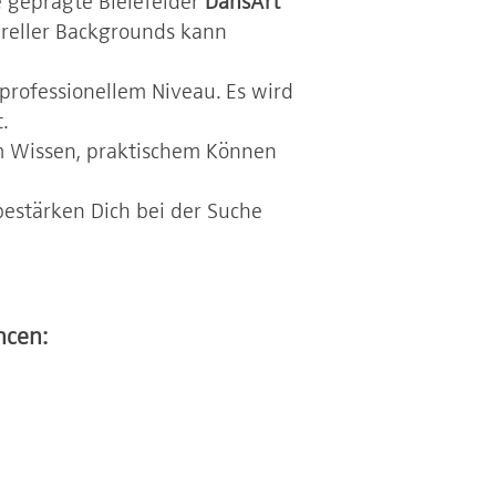
 geprägte Bielefelder
DansArt
reller Backgrounds kann
professionellem Niveau. Es wird
.
em Wissen, praktischem Können
bestärken Dich bei der Suche
ncen: