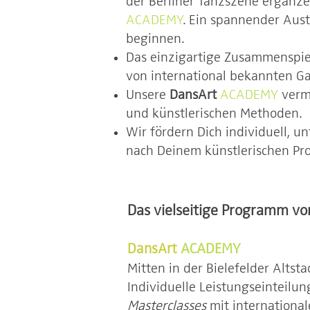
der Berliner Tanzszene ergänze
ACADEMY
. Ein spannender Aus
beginnen.
Das einzigartige Zusammenspiel
von international bekannten Ga
Unsere
DansArt
ACADEMY
verm
und künstlerischen Methoden.
Wir fördern Dich individuell, 
nach Deinem künstlerischen Pro
Das vielseitige Programm v
DansArt
ACADEMY
Mitten in der Bielefelder Altsta
Individuelle Leistungseinteilun
Masterclasses
mit internationa