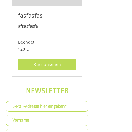
fasfasfas
afsasfasfa
Beendet
120
120 €
Euro
Kurs ansehen
NEWSLETTER